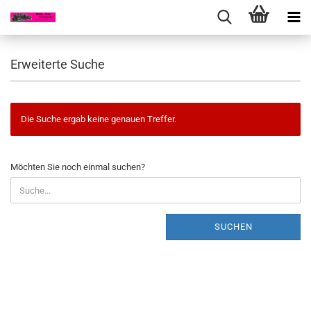
Erweiterte Suche
Die Suche ergab keine genauen Treffer.
MÖCHTEN
Möchten Sie noch einmal suchen?
SIE
NOCH
EINMAL
SUCHEN?
SUCHEN