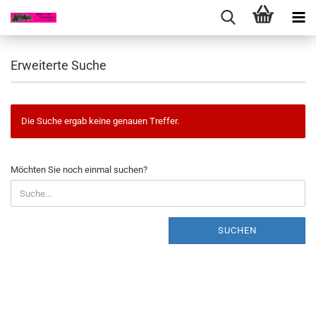
Erweiterte Suche
Die Suche ergab keine genauen Treffer.
MÖCHTEN
Möchten Sie noch einmal suchen?
SIE
NOCH
EINMAL
SUCHEN?
SUCHEN