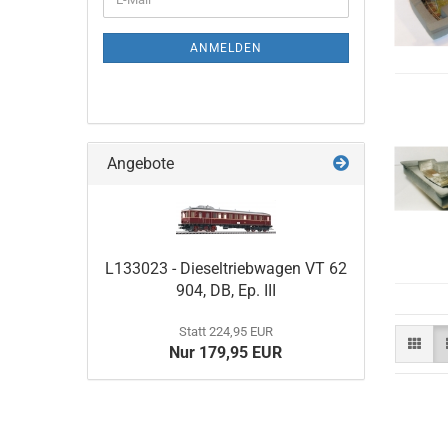
ZUR
Mail
NEWSLETTER-
ANMELDUNG
ANMELDEN
Angebote
L133023 - Dieseltriebwagen VT 62
904, DB, Ep. III
Statt 224,95 EUR
Nur 179,95 EUR