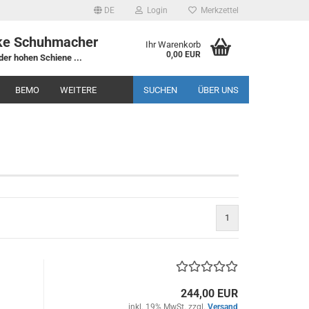
DE
Login
Merkzettel
ke Schuhmacher
Ihr Warenkorb
0,00 EUR
der hohen Schiene ...
BEMO
WEITERE
SUCHEN
ÜBER UNS
1
244,00 EUR
inkl. 19% MwSt. zzgl.
Versand