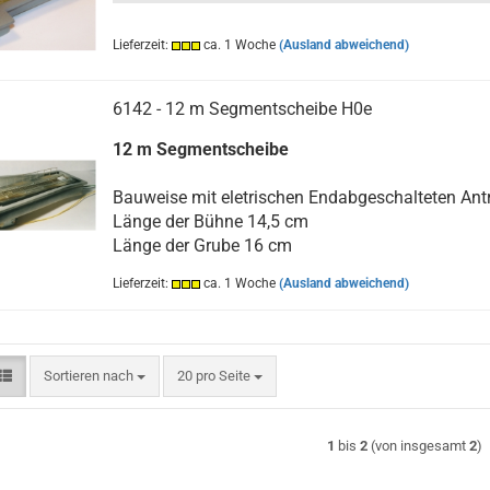
Lieferzeit:
ca. 1 Woche
(Ausland abweichend)
6142 - 12 m Segmentscheibe H0e
12 m Segmentscheibe
Bauweise mit eletrischen Endabgeschalteten Antr
Länge der Bühne 14,5 cm
Länge der Grube 16 cm
Lieferzeit:
ca. 1 Woche
(Ausland abweichend)
Sortieren nach
pro Seite
Sortieren nach
20 pro Seite
1
bis
2
(von insgesamt
2
)