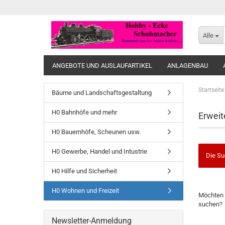
Alle
ANGEBOTE UND AUSLAUFARTIKEL
ANLAGENBAU
Startseite
Bäume und Landschaftsgestaltung
H0 Bahnhöfe und mehr
Erweit
H0 Bauernhöfe, Scheunen usw.
H0 Gewerbe, Handel und Intustrie
Die Su
H0 Hilfe und Sicherheit
MÖCHTE
H0 Wohnen und Freizeit
Möchten 
SIE
suchen?
NOCH
EINMAL
Newsletter-Anmeldung