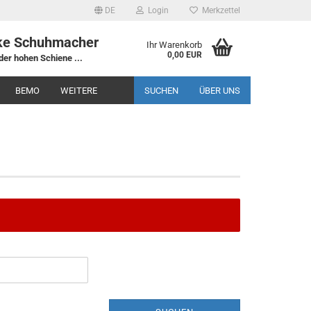
DE
Login
Merkzettel
ke Schuhmacher
Ihr Warenkorb
0,00 EUR
der hohen Schiene ...
BEMO
WEITERE
SUCHEN
ÜBER UNS