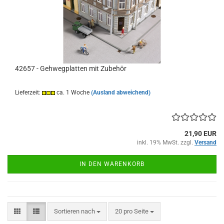
42657 - Gehwegplatten mit Zubehör
Lieferzeit:
ca. 1 Woche
(Ausland abweichend)
21,90 EUR
inkl. 19% MwSt. zzgl.
Versand
IN DEN WARENKORB
Sortieren nach
pro Seite
Sortieren nach
20 pro Seite