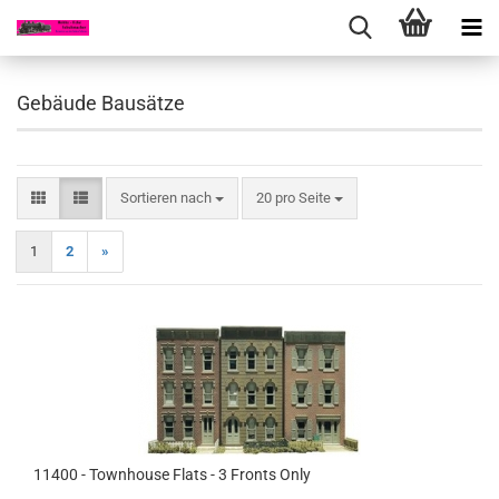
Gebäude Bausätze
Sortieren nach
pro Seite
Sortieren nach
20 pro Seite
1
2
»
11400 - Townhouse Flats - 3 Fronts Only