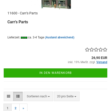
11600 - Carr's Parts
Carr's Parts
Lieferzeit:
ca. 3-4 Tage
(Ausland abweichend)
26,90 EUR
inkl. 19% MwSt. zzgl.
Versand
IN DEN WARENKORB
Sortieren nach
pro Seite
Sortieren nach
20 pro Seite
1
2
»