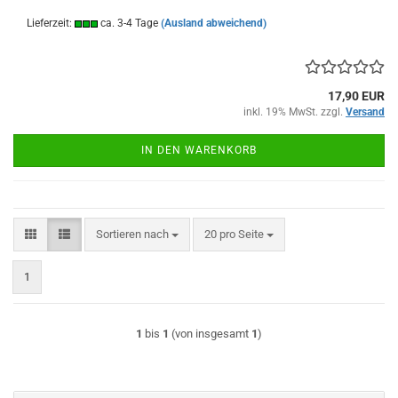
Lieferzeit:
ca. 3-4 Tage
(Ausland abweichend)
17,90 EUR
inkl. 19% MwSt. zzgl.
Versand
IN DEN WARENKORB
Sortieren nach
pro Seite
Sortieren nach
20 pro Seite
1
1
bis
1
(von insgesamt
1
)