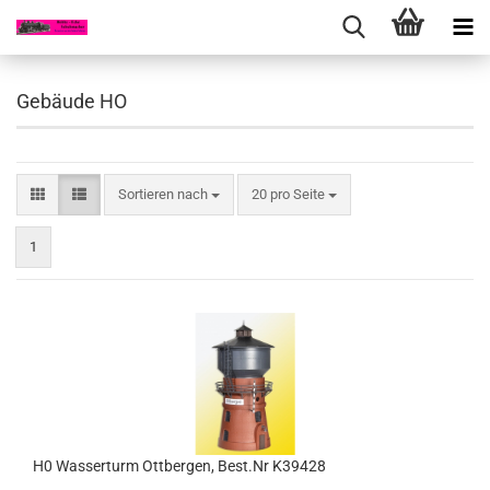
Gebäude HO
Sortieren nach
pro Seite
Sortieren nach
20 pro Seite
1
H0 Wasserturm Ottbergen, Best.Nr K39428