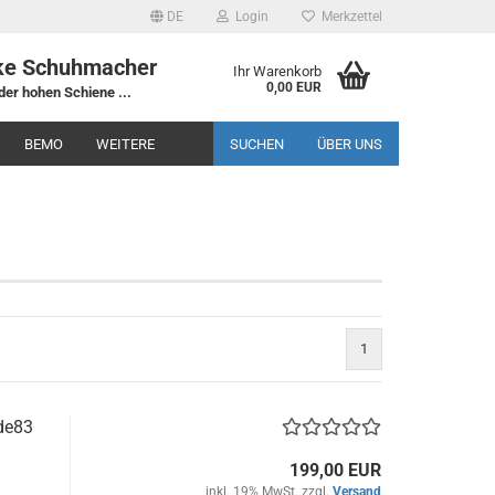
DE
Login
Merkzettel
ke Schuhmacher
Ihr Warenkorb
0,00 EUR
der hohen Schiene ...
BEMO
WEITERE
SUCHEN
ÜBER UNS
1
de83
199,00 EUR
inkl. 19% MwSt. zzgl.
Versand