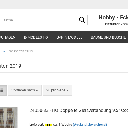
Hobby - Ec
Suche...
Herunter von 
AUHAGEN
B-MODELS HO
BARIN MODELL
BÄUME UND BÜSCHE
»
Neuheiten 2019
iten 2019
Sortieren nach
pro Seite
Sortieren nach
20 pro Seite
24050-83 - HO Doppelte Gleisverbindung 9,5° Co
Lieferzeit:
ca. 1 Woche
(Ausland abweichend)