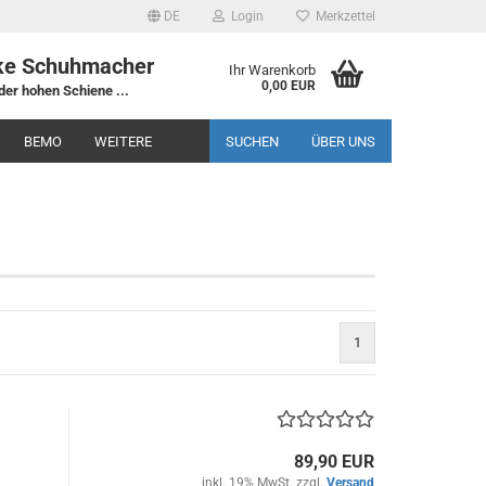
DE
Login
Merkzettel
ke Schuhmacher
Ihr Warenkorb
0,00 EUR
der hohen Schiene ...
BEMO
WEITERE
SUCHEN
ÜBER UNS
1
89,90 EUR
inkl. 19% MwSt. zzgl.
Versand