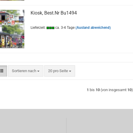
Kiosk, Best.Nr Bu1494
Lieferzeit:
ca. 3-4 Tage
(Ausland abweichend)
Sortieren nach
pro Seite
Sortieren nach
20 pro Seite
1
bis
10
(von insgesamt
10