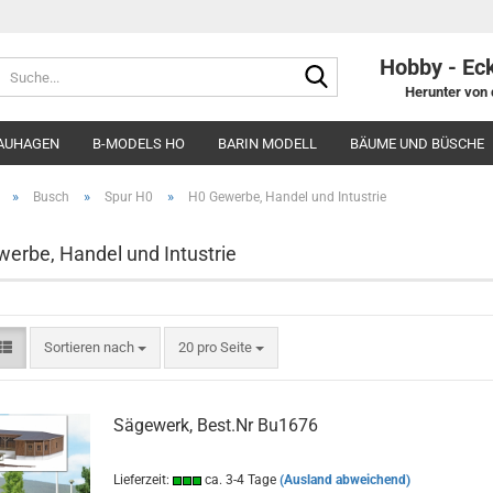
Hobby - Ec
Suche...
Herunter von 
AUHAGEN
B-MODELS HO
BARIN MODELL
BÄUME UND BÜSCHE
»
»
»
Busch
Spur H0
H0 Gewerbe, Handel und Intustrie
erbe, Handel und Intustrie
Sortieren nach
pro Seite
Sortieren nach
20 pro Seite
Sägewerk, Best.Nr Bu1676
Lieferzeit:
ca. 3-4 Tage
(Ausland abweichend)