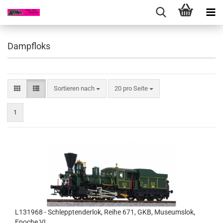
Dampfloks
Sortieren nach
pro Seite
Sortieren nach
20 pro Seite
1
L131968 - Schlepptenderlok, Reihe 671, GKB, Museumslok,
Epoche VI