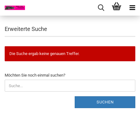
Erweiterte Suche
Die Suche ergab keine genauen Treffer.
MÖCHTEN
Möchten Sie noch einmal suchen?
SIE
NOCH
EINMAL
SUCHEN?
SUCHEN