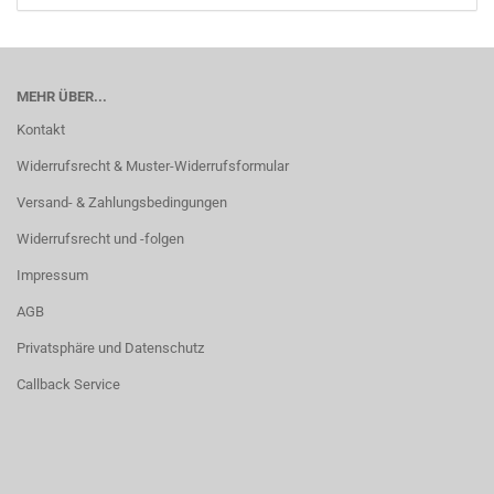
MEHR ÜBER...
Kontakt
Widerrufsrecht & Muster-Widerrufsformular
Versand- & Zahlungsbedingungen
Widerrufsrecht und -folgen
Impressum
AGB
Privatsphäre und Datenschutz
Callback Service