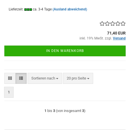
Lieferzeit:
ca. 3-4 Tage
(Ausland abweichend)
71,40 EUR
inkl. 19% MwSt. zzgl.
Versand
IN DEN WARENKORB
Sortieren nach
pro Seite
Sortieren nach
20 pro Seite
1
1
bis
3
(von insgesamt
3
)