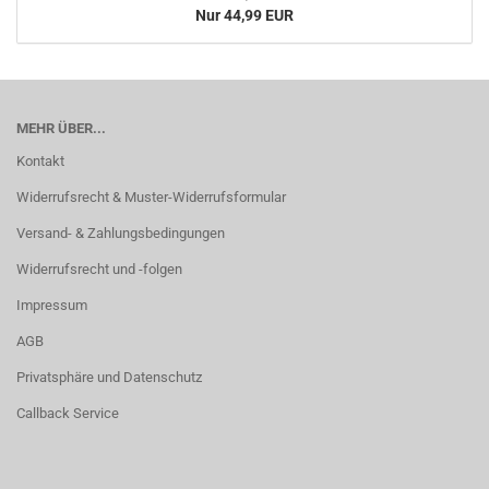
Nur 44,99 EUR
MEHR ÜBER...
Kontakt
Widerrufsrecht & Muster-Widerrufsformular
Versand- & Zahlungsbedingungen
Widerrufsrecht und -folgen
Impressum
AGB
Privatsphäre und Datenschutz
Callback Service