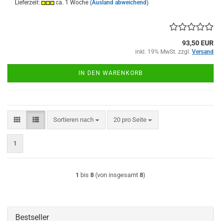
Lieferzeit:
ca. 1 Woche
(Ausland abweichend)
93,50 EUR
inkl. 19% MwSt. zzgl.
Versand
IN DEN WARENKORB
Sortieren nach
pro Seite
Sortieren nach
20 pro Seite
1
1
bis
8
(von insgesamt
8
)
Bestseller