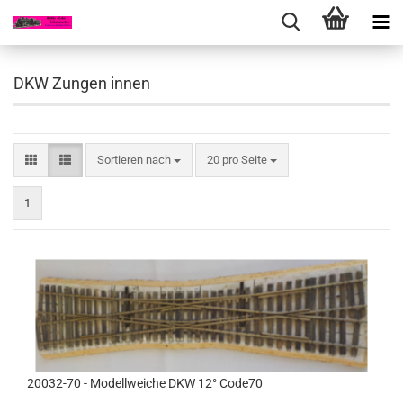
DKW Zungen innen
Sortieren nach
pro Seite
Sortieren nach
20 pro Seite
1
20032-70 - Modellweiche DKW 12° Code70