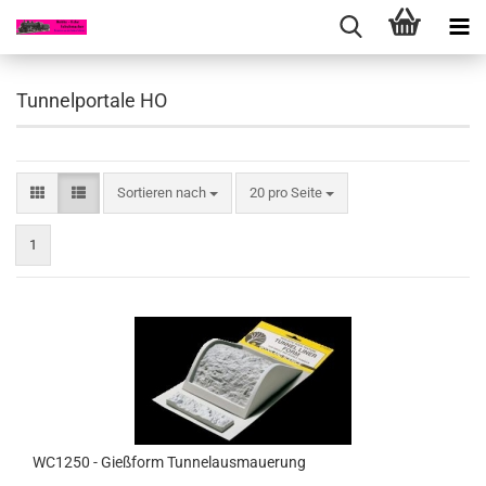
Tunnelportale HO
Sortieren nach
pro Seite
Sortieren nach
20 pro Seite
1
WC1250 - Gießform Tunnelausmauerung