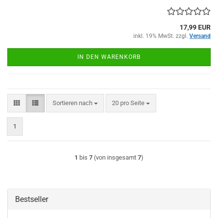
17,99 EUR
inkl. 19% MwSt. zzgl.
Versand
IN DEN WARENKORB
Sortieren nach
pro Seite
Sortieren nach
20 pro Seite
1
1
bis
7
(von insgesamt
7
)
Bestseller