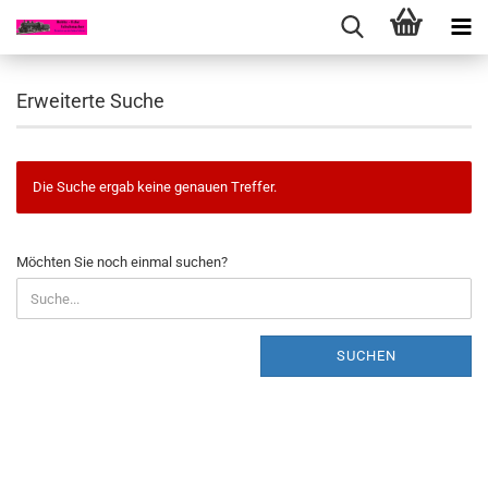
Erweiterte Suche
Die Suche ergab keine genauen Treffer.
MÖCHTEN
Möchten Sie noch einmal suchen?
SIE
NOCH
EINMAL
SUCHEN?
SUCHEN