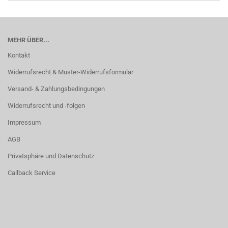
MEHR ÜBER...
Kontakt
Widerrufsrecht & Muster-Widerrufsformular
Versand- & Zahlungsbedingungen
Widerrufsrecht und -folgen
Impressum
AGB
Privatsphäre und Datenschutz
Callback Service