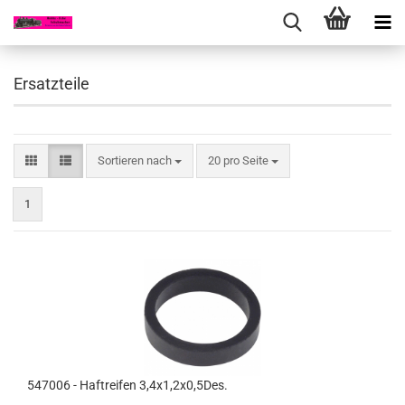
Ersatzteile
Sortieren nach
pro Seite
Sortieren nach
20 pro Seite
1
547006 - Haftreifen 3,4x1,2x0,5Des.