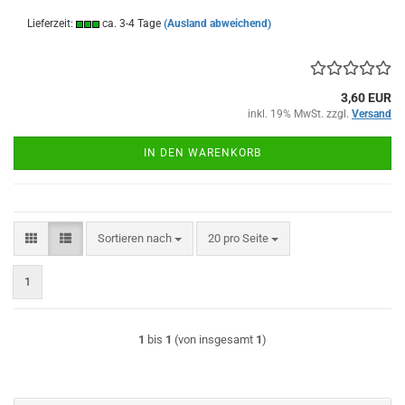
Lieferzeit:
ca. 3-4 Tage
(Ausland abweichend)
3,60 EUR
inkl. 19% MwSt. zzgl.
Versand
IN DEN WARENKORB
Sortieren nach
pro Seite
Sortieren nach
20 pro Seite
1
1
bis
1
(von insgesamt
1
)