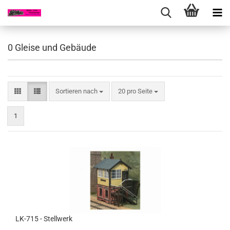
0 Gleise und Gebäude
Sortieren nach
pro Seite
Sortieren nach
20 pro Seite
1
LK-715 - Stellwerk