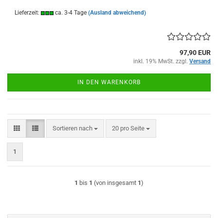
Lieferzeit:
ca. 3-4 Tage
(Ausland abweichend)
97,90 EUR
inkl. 19% MwSt. zzgl.
Versand
IN DEN WARENKORB
Sortieren nach
pro Seite
Sortieren nach
20 pro Seite
1
1
bis
1
(von insgesamt
1
)