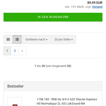
89,99 EUR
inkl. 19% MwSt. zzgl.
Versand
IN DEN WARENKORB
Sortieren nach
pro Seite
Sortieren nach
20 pro Seite
1
2
»
1
bis
20
(von insgesamt
33
)
Bestseller
1758 183 - RhB Ge 4/4 II 623 'Glacier-Express'
H0 Normalspur 2L-GS LokSound M4