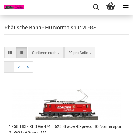
Rhätische Bahn - H0 Normalspur 2L-GS
Sortieren nach
pro Seite
Sortieren nach
20 pro Seite
1
2
»
1758 183 - RhB Ge 4/4 II 623 'Glacier-Express' H0 Normalspur
2L-GS LokSound M4