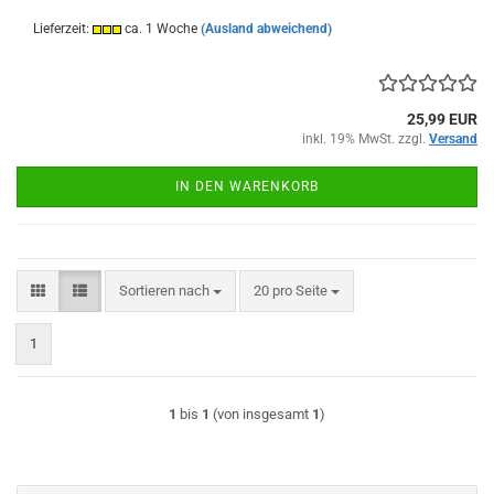
Lieferzeit:
ca. 1 Woche
(Ausland abweichend)
25,99 EUR
inkl. 19% MwSt. zzgl.
Versand
IN DEN WARENKORB
Sortieren nach
pro Seite
Sortieren nach
20 pro Seite
1
1
bis
1
(von insgesamt
1
)